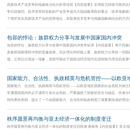
高新技术产业竞争的地缘政治化分析管传靖【内容提要】全球权力转移与第四次
争日趋激烈。技术变革和加剧的产业竞争成为大国战略博弈的重点，技术地缘政
了维护其在高新技术产业的优势地位，采取将技术竞争与地缘战略相结合的方式
包容的悖论：族群权力分享与发展中国家国内冲突
包容的悖论：族群权力分享与发展中国家国内冲突李祉球【内容提要】将不同族
多族群国家缓和冲突的普遍选择。但从理论和经验上看，族群权力分享给一些国
荡。之所以出现这一现象，原因可能在于就政治经济现代化进程较为滞后的发展
国家能力、合法性、执政精英与危机管控——以欧亚
国家能力、合法性、执政精英与危机管控——以欧亚地区国家的社会危机为例王耀
常遭遇因国内民众不满而引发社会危机，严重威胁了国家的安全与稳定。作者分
同结果的原因，提出了一个由国家能力、合法性和执政精英三项要素组成的理论
秩序愿景再均衡与亚太经济一体化的制度变迁
秩序愿景再均衡与亚太经济一体化的制度变迁刘胜湘 唐探奇【内容提要】亚太