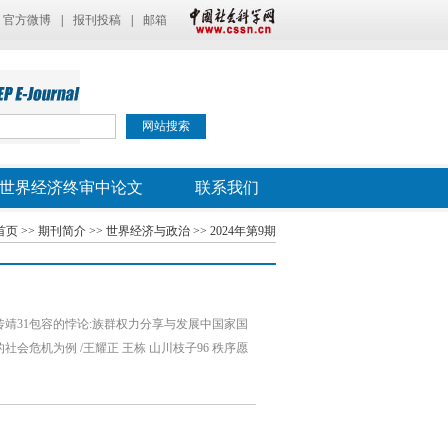
官方微博
|
报刊投稿
|
邮箱
世界经济终审中论文
联系我们
首页
>>
期刊简介
>>
世界经济与政治
>>
2024年第9期
管传靖31包容的悖论:族群权力分享与发展中国家国
会危机为例 /王耀正 王栋 山川枝子96 秩序愿