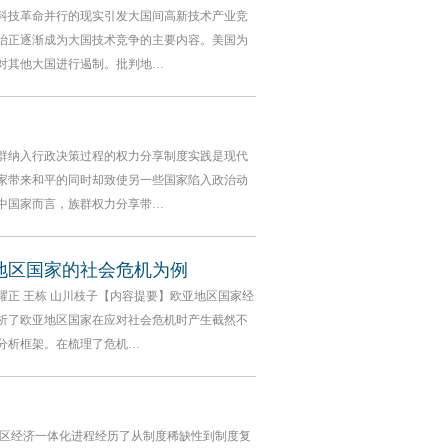
科技革命并行的现实引发大国间高新技术产业竞
治正逐渐成为大国技术竞争的主要内容。美国为
对其他大国进行遏制。批判地…
群纳入行政决策过程的权力分享制度实践是现代
家带来和平的同时却致使另一些国家陷入政治动
中国家而言，族群权力分享带…
地区国家的社会危机为例
正 王栋 山川枝子【内容提要】欧亚地区国家经
析了欧亚地区国家在应对社会危机时产生截然不
分析框架。在梳理了危机…
地区经济一体化进程经历了从制度稀缺性到制度复