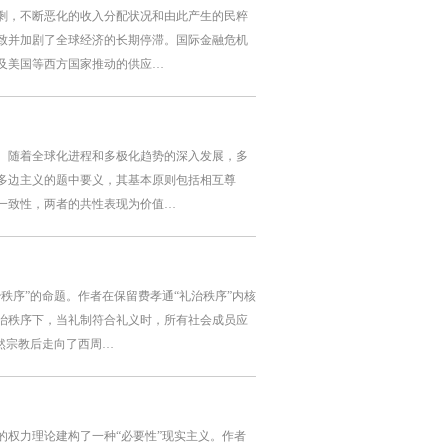
剩，不断恶化的收入分配状况和由此产生的民粹
致并加剧了全球经济的长期停滞。国际金融危机
及美国等西方国家推动的供应…
。随着全球化进程和多极化趋势的深入发展，多
多边主义的题中要义，其基本原则包括相互尊
一致性，两者的共性表现为价值…
秩序”的命题。作者在保留费孝通“礼治秩序”内核
治秩序下，当礼制符合礼义时，所有社会成员应
然宗教后走向了西周…
权力理论建构了一种“必要性”现实主义。作者