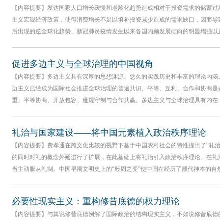
【内容提要】发达国家人口增长缓慢和老龄化趋势造成相对于投资需求的储蓄过
主义宏观经济政策，使得消费增长不足以填补投资减少造成的需求缺口，因而导
后出现的逆全球化趋势、新冠肺炎疫情发生以来各国内顾发展倾向的明显增强以
促进多边主义与全球治理的中国视角
【内容提要】多边主义具有深厚的思想渊源、悠久的实践历史和丰富的理论内涵
边主义已经成为国际社会推进全球治理的普遍共识。平等、互利、合作和协商是
重、平等协商、开放包容、遵规守制与合作共赢。多边主义与全球治理具有内在
礼治与国家建设——将中国元素植入政治秩序理论
【内容提要】费孝通在跨文化比较的视野下基于中国农村社会的特性提出了“礼治
的同时对礼的概念外延进行了扩展，在此基础上将礼治引入政治秩序理论。在礼
当主动服从礼制。中国早期文明史上的“殷周之变”使中国在经历了殷代神本的自
必要性现实主义：重构修昔底德的权力理论
【内容提要】与其说修昔底德例解了国际政治的结构现实主义，不如说修昔底德的