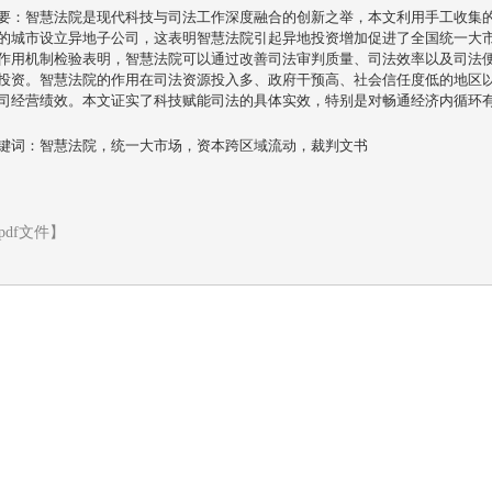
要：智慧法院是现代科技与司法工作深度融合的创新之举，本文利用手工收集
的城市设立异地子公司，这表明智慧法院引起异地投资增加促进了全国统一大
作用机制检验表明，智慧法院可以通过改善司法审判质量、司法效率以及司法
投资。智慧法院的作用在司法资源投入多、政府干预高、社会信任度低的地区
司经营绩效。本文证实了科技赋能司法的具体实效，特别是对畅通经济内循环
键词：智慧法院，统一大市场，资本跨区域流动，裁判文书
pdf文件】